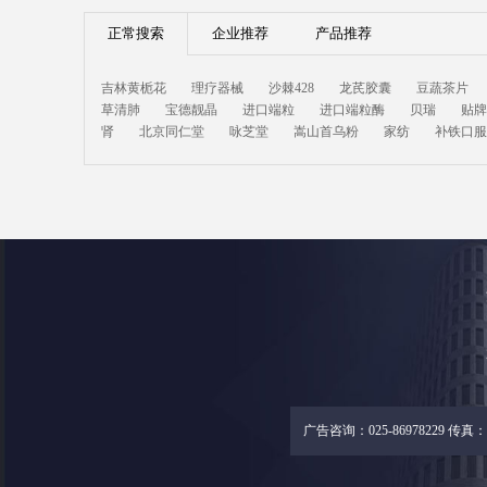
正常搜索
企业推荐
产品推荐
吉林黄栀花
理疗器械
沙棘428
龙芪胶囊
豆蔬茶片
草清肺
宝德靓晶
进口端粒
进口端粒酶
贝瑞
贴牌
肾
北京同仁堂
咏芝堂
嵩山首乌粉
家纺
补铁口服
广告咨询：025-86978229 传真：02