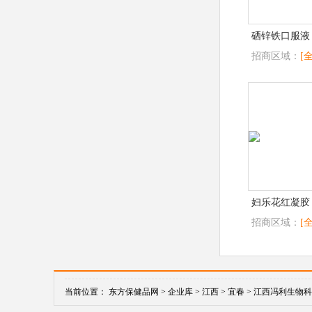
硒锌铁口服液
招商区域：
[
妇乐花红凝胶
招商区域：
[
当前位置：
东方保健品网 >
企业库 >
江西 >
宜春 >
江西冯利生物科