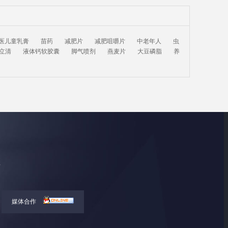
医儿童乳膏
苗药
减肥片
减肥咀嚼片
中老年人
虫
立清
液体钙软胶囊
脚气喷剂
燕麦片
大豆磷脂
养
网
所
媒体合作