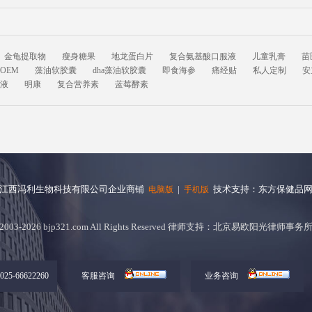
金龟提取物
瘦身糖果
地龙蛋白片
复合氨基酸口服液
儿童乳膏
苗
OEM
藻油软胶囊
dha藻油软胶囊
即食海参
痛经贴
私人定制
安
液
明康
复合营养素
蓝莓酵素
江西冯利生物科技有限公司企业商铺
|
技术支持：东方保健品
电脑版
手机版
2003-2026 bjp321.com All Rights Reserved 律师支持：北京易欧阳光律师事务
5-66622260
客服咨询
业务咨询