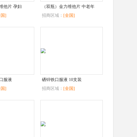
维他片 孕妇
（双瓶）金力维他片 中老年
全国]
招商区域：
[全国]
口服液
硒锌铁口服液 10支装
全国]
招商区域：
[全国]