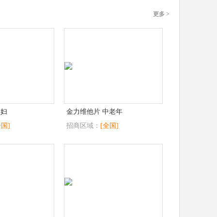
更多 >
孕妇
金力维他片 中老年
全国]
招商区域：
[全国]